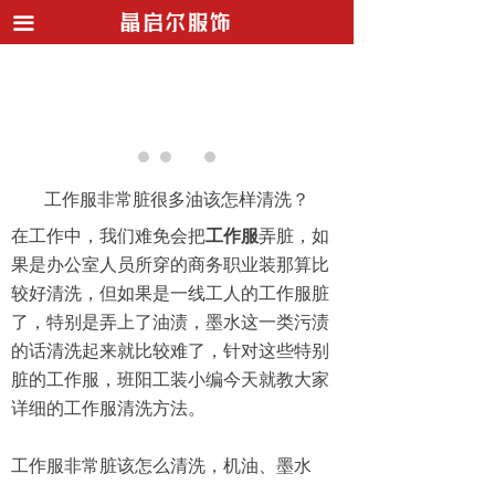
끀
首页
工作服定制
西服职业装
衬衫商务装
工作服非常脏很多油该怎样清洗？
POLO T恤衫
在工作中，我们难免会把
工作服
弄脏，如
果是办公室人员所穿的商务职业装那算比
所有商品
较好清洗，但如果是一线工人的工作服脏
了，特别是弄上了油渍，墨水这一类污渍
行业新闻
的话清洗起来就比较难了，针对这些特别
客户见证
脏的工作服，班阳工装小编今天就教大家
详细的工作服清洗方法。
关于我们
工作服非常脏该怎么清洗，机油、墨水
联系我们