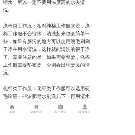
缩水，所以一定不要用温度高的水去清
洗。
涤棉类工作服：相对纯棉工作服来说，涤
棉工作服不会缩水，清洗起来也会简单一
些，如果有脏污的地方可以使用硬毛刷刷
干净在用水清洗，这样就能清洗的很干净
了。需要注意的是，如果需要整烫，涤棉
工作服需要垫布烫，否则会出现烫亮的情
况。
化纤类工作服：化纤类工作服可以选用硬
毛刷蘸一些浓肥皂水刷洗几下，再用清水
冲洗一下即可清洗干净。
낀
넒
뀳
넙
首页
全部商品
客户见证
联系我们
棉麻类工作服：棉麻类工作服在清洗的时
候也应该避免水温高，如果有污渍可以先